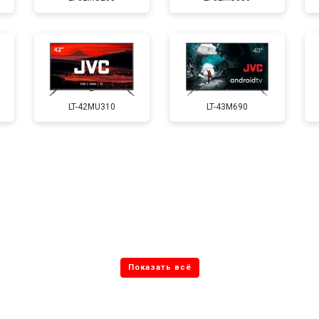
от 70 мин
о
от 130 мин
о
LT-42MU310
LT-43M690
от 60 мин
о
от 100 мин
о
от 90 мин
о
от 110 мин
о