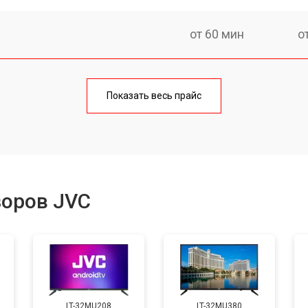
от 60 мин
о
от 90 мин
о
Показать весь прайс
от 70 мин
о
от 80 мин
о
зоров JVC
от 50 мин
о
от 80 мин
о
LT-32MU208
LT-32MU380