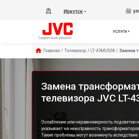
ул
Иркутск
▼
УСЛУГИ
Сервисный ремонт
Главная
/
Телевизор
/
LT-43MU508
/
Замена 
Замена трансформат
телевизора JVC LT-
Ослабление или неравномерность подсветки н
указывает на неисправность трансформаторов
Такие проблемы могут возникнуть вследствие