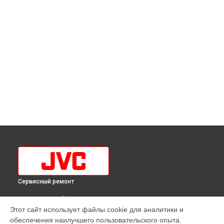
Сервисный ремонт
ВЫБЕРИ СВОЙ ГОРОД
Этот сайт использует файлы cookie для аналитики и
Диагностика телевизора LT-42MU308 JVC в
Краснодаре
обеспечения наилучшего пользовательского опыта.