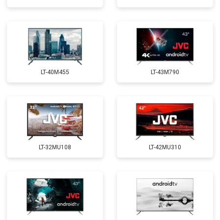
LT-40M455
LT-43M790
LT-32MU108
LT-42MU310