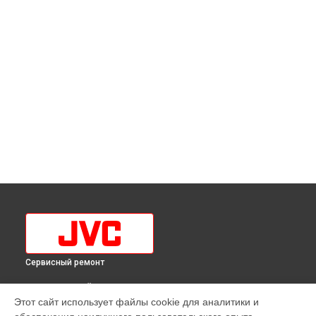
Сервисный ремонт
ВЫБЕРИ СВОЙ ГОРОД
Этот сайт использует файлы cookie для аналитики и
Замена HDMI порта телевизора LT-32MU380 JVC в