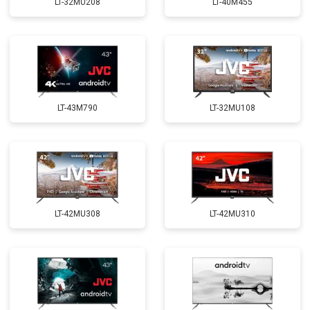
LT-32MU208
LT-40M455
LT-43M790
LT-32MU108
LT-42MU308
LT-42MU310