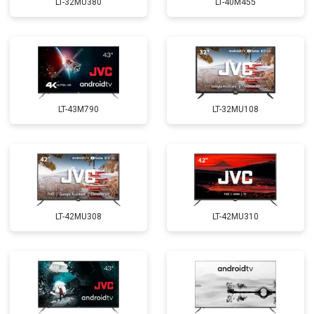
LT-32MU380
LT-40M455
LT-43M790
LT-32MU108
LT-42MU308
LT-42MU310