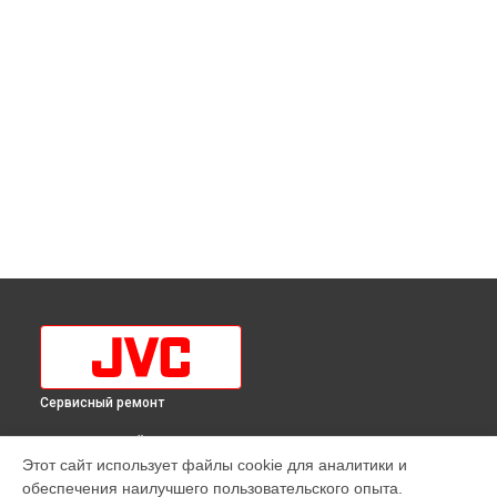
Сервисный ремонт
ВЫБЕРИ СВОЙ ГОРОД
Этот сайт использует файлы cookie для аналитики и
Прошивка телевизора LT-32MU108 JVC в
Краснодаре
обеспечения наилучшего пользовательского опыта.