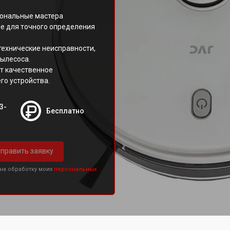
иональные мастера
е для точного определения
технические неисправности,
ылесоса.
т качественное
го устройства.
3-
Бесплатно
править заявку
 на обработку моих
персональных