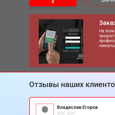
1
Диагно
Заказ
На этом
предост
професс
наилучш
Отзывы наших клиент
Владислав Егоров
24.01.2024