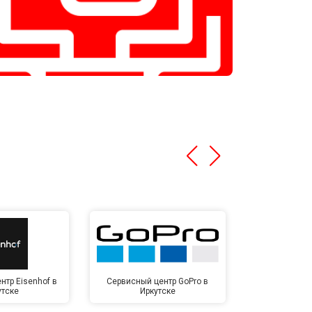
нтр Eisenhof в
Сервисный центр GoPro в
Сервисный ц
утске
Иркутске
Ирк