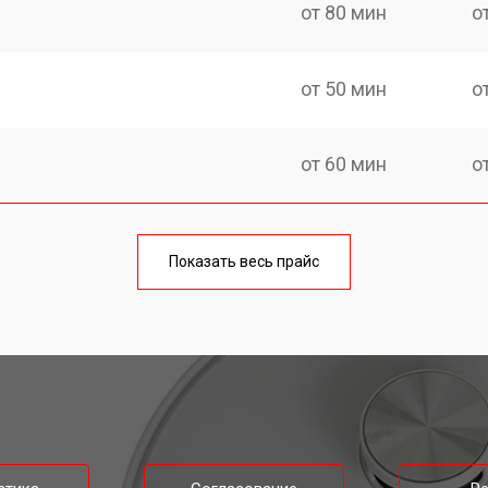
от 80 мин
о
от 50 мин
о
от 60 мин
о
от 50 мин
о
Показать весь прайс
от 80 мин
о