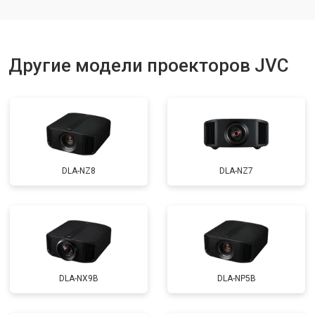
Другие модели проекторов JVC
DLA-NZ8
DLA-NZ7
DLA-NX9B
DLA-NP5B