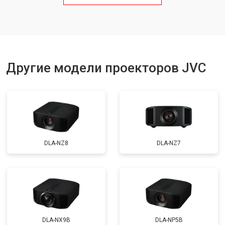
Другие модели проекторов JVC
DLA-NZ8
DLA-NZ7
DLA-NX9B
DLA-NP5B